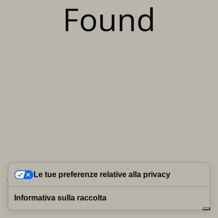
Found
Le tue preferenze relative alla privacy
VIA DEI SERRAGLI, 58R, 50124 FIRENZE (FI)| P.IVA 02441050974
Privacy Policy
|
Cookie Policy
| Tutti i diritti sono riservati.
Informativa sulla raccolta
POWERED BY